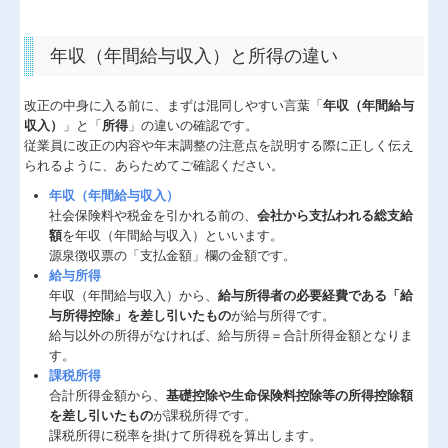
経営革新等支援機関とは
年収（年間給与収入）と所得の違い
経営者の四季
改正の中身に入る前に、まずは混同しやすい言葉「
年収（年間給与
国の共済制度活用コーナー
収入）
」と「
所得
」の違いの確認です。
従業員に改正の内容や年末調整の注意点を説明する際に正しく伝え
小規模企業共済制度
られるように、あらためてご確認ください。
中小企業倒産防止共済制度
年収（年間給与収入）
社会保険料や税金を引かれる前の、
会社から支払われる総支給
中小企業退職金共済制度
額
を年収（年間給与収入）といいます。
源泉徴収票の「支払金額」欄の金額です。
給与所得
年収（年間給与収入）から、
給与所得者の必要経費である「給
与所得控除」を差し引いたもの
が給与所得です。
給与以外の所得がなければ、給与所得＝合計所得金額となりま
す。
課税所得
合計所得金額から、
基礎控除や生命保険料控除等の所得控除額
を差し引いたもの
が課税所得です。
課税所得に税率を掛けて所得税を算出します。