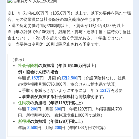
※1
年収が約106万円（105.6万円）以上で、以下の要件を満たす場
合、その従業員には社会保険の加入義務が生じます。
・週の所定労働時間が20時間以上、・賃金が月額8万8,000円以上
※（年収計算で約106万円、残業代・賞与・通勤手当・臨時の手当は
含まない）、・2か月を超えて働く予定がある、・学生ではない
※ 当要件は令和8年10月以降廃止される予定です。
（参考）
社会保険料
の負担増（年収 約106万円以上）
例）協会けんぽの場合
年額 約
15万
円 月額 約
1万2,500
円（介護保険料なし、社保
の標準報酬月額8万8,000円、協会けんぽ栃木県で試算）
→手取りを減らさないようにするには 年収
121万
円必要
→
事業者が負担する社会保険料も同額増えます。
住民税
の負担増（年収119万円以上）
年額
7,200
円 月額
600
円（年収120万円、均等割額4,700
円、所得割率10%、森林環境税1,000円で試算）
所得税
の負担増（年収178万円以上）
年額
2,500
円 月額
200
円（年収183万円で試算）