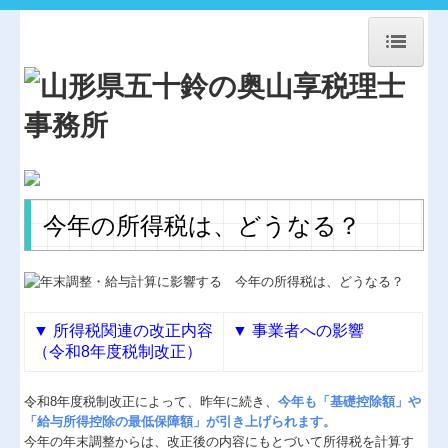
HOME
事務所紹介
経営理念
交通案内
今年の所得税は、どうなる？
関連事業案内
お問合せ
法人・個人顧問
▼
所得税関連の改正内容
▼
事業者への影響
（令和8年度税制改正）
相続贈与・事業承継
令和8年度税制改正によって、昨年に続き、
今年も「基礎控除額」や
協同組合経営
「給与所得控除の最低保障額」が引き上げられます。
今年の年末調整からは、改正後の内容にもとづいて所得税を計算す
農業経営