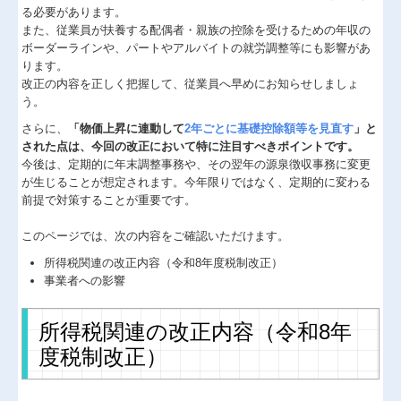
る必要があります。
また、従業員が扶養する配偶者・親族の控除を受けるための年収の
医療(介護・福祉)
ボーダーラインや、パートやアルバイトの就労調整等にも影響があ
ります。
確定申告支援
改正の内容を正しく把握して、従業員へ早めにお知らせしましょ
う。
経営計画支援
さらに、
「物価上昇に連動して
2年ごとに基礎控除額等を見直す
」と
社会福祉法人・公益法人
された点は、今回の改正において特に注目すべきポイントです。
今後は、定期的に年末調整事務や、その翌年の源泉徴収事務に変更
資産運用
が生じることが想定されます。今年限りではなく、定期的に変わる
前提で対策することが重要です。
IT事業
このページでは、次の内容をご確認いただけます。
個人情報保護方針
所得税関連の改正内容（令和8年度税制改正）
事業者への影響
セミナー案内
採用情報
所得税関連の改正内容（令和8年
度税制改正）
経営者お役立ち情報
TKCシステムQ&A