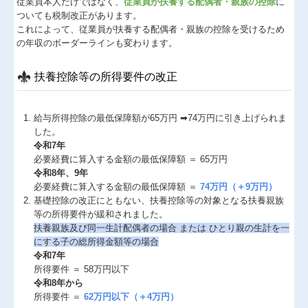
従業員本人だけではなく、
従業員が扶養する配偶者・親族の控除
に
ついても税制改正があります。
これによって、従業員が扶養する配偶者・親族の控除を受けるため
の年収のボーダーラインも変わります。
扶養控除等の所得要件の改正
給与所得控除の最低保障額が65万円 ➡74万円に引き上げられま
した。
令和7年
必要経費に算入する金額の最低保障額 ＝ 65万円
令和8年、9年
必要経費に算入する金額の最低保障額 ＝
74万円（＋9万円）
基礎控除の改正にともない、扶養控除等の対象となる扶養親族
等の所得要件が緩和されました。
扶養親族及び同⼀⽣計配偶者の場合 または ひとり親の⽣計を⼀
にする⼦の総所得⾦額等の場合
令和7年
所得要件 ＝ 58万円以下
令和8年から
所得要件 ＝
62万円以下（＋4万円）