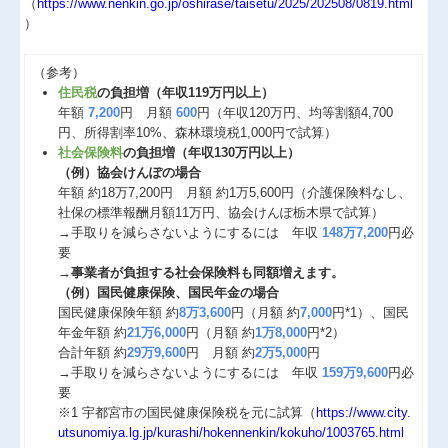
（
https://www.nenkin.go.jp/oshirase/taisetu/2025/202508/0819.html
）
（参考）
住民税
の負担増（年収119万円以上）
年額
7,200
円 月額
600
円（年収120万円、均等割額4,700
円、所得割率10%、森林環境税1,000円で試算）
社会保険料
の負担増（年収130万円以上）
（例）協会けんぽの場合
年額 約18万7,200円 月額 約1万5,600円（介護保険料なし、
社保の標準報酬月額11万円、協会けんぽ栃木県で試算）
→手取りを減らさないようにするには 年収
148万7,200
円必
要
→
事業者が負担する社会保険料も同額増えます。
（例）国民健康保険、国民年金の場合
国民健康保険年額 約
8万3,600
円（月額 約
7,000
円*1）、国民
年金年額 約
21万6,000
円（月額 約
1万8,000
円*2）
合計年額 約
29万9,600
円 月額 約
2万5,000
円
→手取りを減らさないようにするには 年収
159万9,600
円必
要
※1 宇都宮市の国民健康保険税を元に試算（
https://www.city.
utsunomiya.lg.jp/kurashi/hokennenkin/kokuho/1003765.html