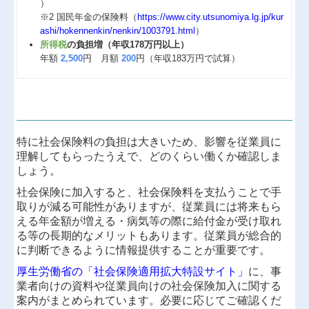
）
※2 国民年金の保険料（
https://www.city.utsunomiya.lg.jp/kur
ashi/hokennenkin/nenkin/1003791.html
）
所得税
の負担増（年収178万円以上）
年額
2,500
円 月額
200
円（年収183万円で試算）
特に社会保険料の負担は大きいため、影響を従業員に
理解してもらったうえで、どのくらい働くか確認しま
しょう。
社会保険に加入すると、社会保険料を支払うことで手
取りが減る可能性がありますが、従業員には将来もら
える年金額が増える・病気等の際に給付金が受け取れ
る等の長期的なメリットもあります。従業員が総合的
に判断できるように情報提供することが重要です。
厚生労働省の「社会保険適用拡大特設サイト」
に、事
業者向けの資料や従業員向けの社会保険加入に関する
案内がまとめられています。必要に応じてご確認くだ