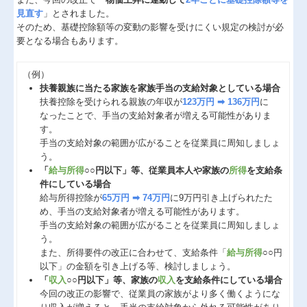
見直す
」とされました。
そのため、基礎控除額等の変動の影響を受けにくい規定の検討が必
要となる場合もあります。
（例）
扶養親族に当たる家族を家族手当の支給対象としている場合
扶養控除を受けられる親族の年収が
123万円 ➡ 136万円
に
なったことで、手当の支給対象者が増える可能性がありま
す。
手当の支給対象の範囲が広がることを従業員に周知しましょ
う。
「
給与所得
○○円以下」等、従業員本人や家族の
所得
を支給条
件にしている場合
給与所得控除が
65万円 ➡ 74万円
に9万円引き上げられたた
め、手当の支給対象者が増える可能性があります。
手当の支給対象の範囲が広がることを従業員に周知しましょ
う。
また、所得要件の改正に合わせて、支給条件「
給与所得
○○円
以下」の金額を引き上げる等、検討しましょう。
「
収入
○○円以下」等、家族の
収入
を支給条件にしている場合
今回の改正の影響で、従業員の家族がより多く働くようにな