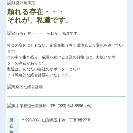
頼れる存在・・・
医療(介護・福祉)
それが、私達です。
確定申告支援
経営計画支援
社会の変化にともない、企業を取り巻く環境も日々変化を遂げてい
社会福祉法人・公益法人
ます。
その中で生き残り、成長を続ける企業の背後には、力強いサポー
資産運用
ターの存在があります。
私達は、あなたの会社のサポーターとなり
IT事業
より戦略的な経営計画をいたします。
個人情報保護方針
セミナー案内
採用情報
経営者お役立ち情報
所
〒990-0061 山形県五十鈴一丁目3番27号
在
TKCシステムQ&A
地