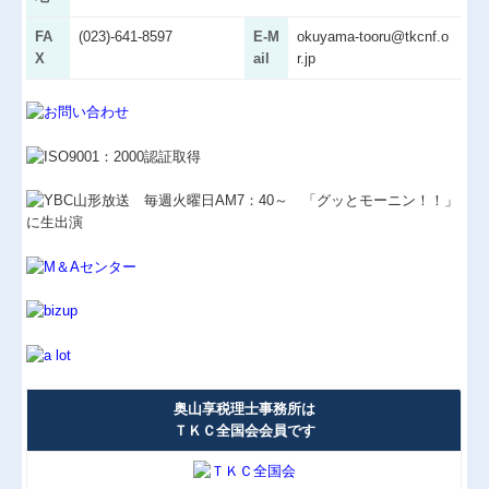
経営革新等支援機関とは
FA
(023)-641-8597
E-M
okuyama-tooru@tkcnf.o
X
ail
r.jp
経営者の四季
国の共済制度活用コーナー
小規模企業共済制度
中小企業倒産防止共済制度
中小企業退職金共済制度
奥山享税理士事務所は
ＴＫＣ全国会会員です