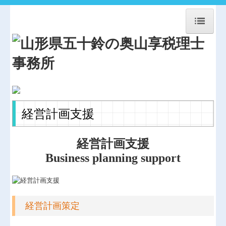
HOME
事務所紹介
経営理念
交通案内
経営計画支援
関連事業案内
経営計画支援
お問合せ
Business planning support
法人・個人顧問
相続贈与・事業承継
経営計画策定
協同組合経営
農業経営