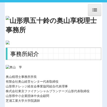
HOME
事務所紹介
経営理念
交通案内
事務所紹介
関連事業案内
お問合せ
奥山税理士事務所所長
法人・個人顧問
有限会社奥山経営センター代表取締役
山形県ナレッジ経友会事業協同組合代表理事
相続贈与・事業承継
株式会社東京ファイナンシャルプランナーズ山形代表取締役
山形県中小企業団体中央会顧問
協同組合経営
芝浦工業大学大学院講師
農業経営