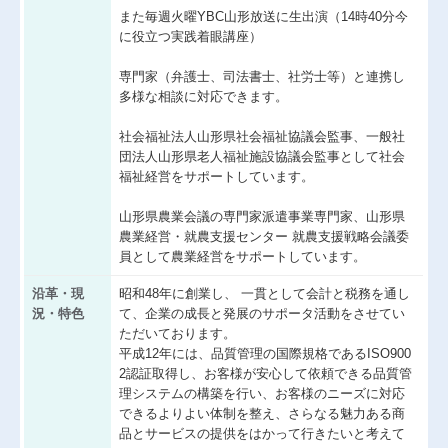
また毎週火曜YBC山形放送に生出演（14時40分今
経営革新等支援機関とは
に役立つ実践着眼講座）
経営者の四季
専門家（弁護士、司法書士、社労士等）と連携し
多様な相談に対応できます。
国の共済制度活用コーナー
社会福祉法人山形県社会福祉協議会監事、一般社
小規模企業共済制度
団法人山形県老人福祉施設協議会監事として社会
福祉経営をサポートしています。
中小企業倒産防止共済制度
山形県農業会議の専門家派遣事業専門家、山形県
中小企業退職金共済制度
農業経営・就農支援センター 就農支援戦略会議委
員として農業経営をサポートしています。
沿革・現
昭和48年に創業し、 一貫として会計と税務を通し
況・特色
て、企業の成長と発展のサポータ活動をさせてい
ただいております。
平成12年には、品質管理の国際規格であるISO900
2認証取得し、お客様が安心して依頼できる品質管
理システムの構築を行い、お客様のニーズに対応
できるよりよい体制を整え、さらなる魅力ある商
品とサービスの提供をはかって行きたいと考えて