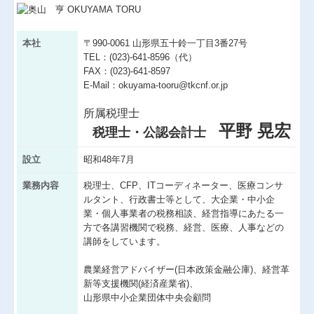
医療(介護・福祉)
本社
〒990-0061 山形県五十鈴一丁目3番27号
確定申告支援
TEL：(023)-641-8596（代）
FAX：(023)-641-8597
経営計画支援
E-Mail：okuyama-tooru@tkcnf.or.jp
社会福祉法人・公益法人
所属税理士
平野 晃宏
税理士・公認会計士
資産運用
設立
昭和48年7月
IT事業
業務内容
税理士、CFP、ITコーディネーター、医療コンサ
個人情報保護方針
ルタント、行政書士等として、大企業・中小企
業・個人事業者の税務相談、経営指導にあたる一
セミナー案内
方で各講習機関で税務、経営、医療、人事などの
講師をしています。
採用情報
農業経営アドバイザー(日本政策金融公庫)、経営革
経営者お役立ち情報
新等支援機関(経済産業省)、
山形県中小企業団体中央会顧問
TKCシステムQ&A