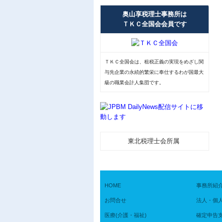
奥山享税理士事務所は
ＴＫＣ全国会会員です
ＴＫＣ全国会は、租税正義の実現をめざし関
与先企業の永続的繁栄に奉仕するわが国最大
級の職業会計人集団です。
東北税理士会所属
HOME
事務所紹
お問合せ
法人・個
医療(介護・福祉)
確定申告