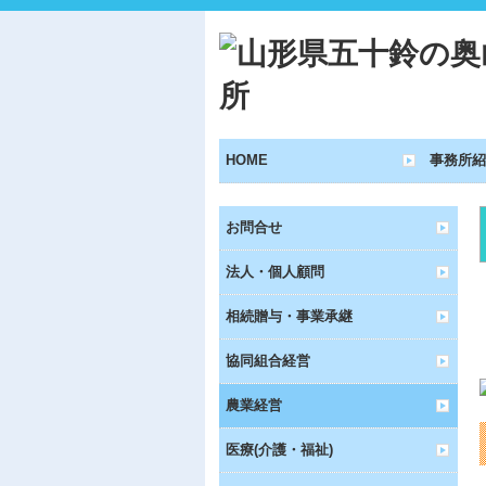
HOME
事務所紹
お問合せ
法人・個人顧問
相続贈与・事業承継
協同組合経営
農業経営
医療(介護・福祉)