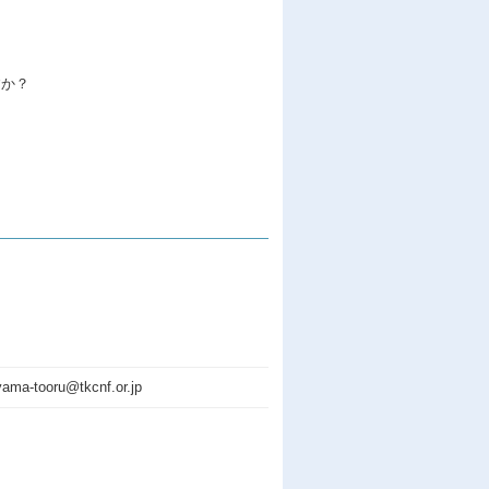
すか？
ama-tooru@tkcnf.or.jp