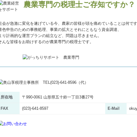
農業専門の税理士ご存知ですか？
社会が急激に変化を遂げている今、農家の皆様が頭を痛めていることは何で
青色申告のための事務処理、事業の拡大とそれにともなう資金調達、
より計画的な運営プランの組立など、問題は尽きません。
そんな皆様をお助けするのが農業専門の税理士です。
所在地
〒990-0061 山形県五十鈴一丁目3番27号
FAX
(023)-641-8597
E-Mail
okuy