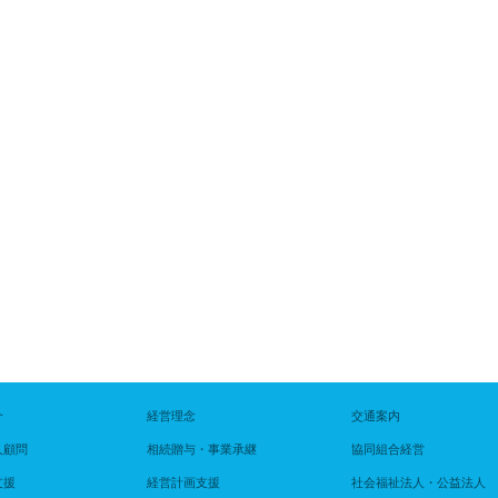
介
経営理念
交通案内
人顧問
相続贈与・事業承継
協同組合経営
支援
経営計画支援
社会福祉法人・公益法人