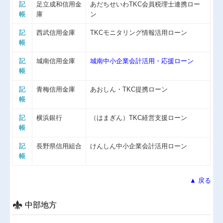
記
足立成和信用金
あだちせいわTKC会員税理士連携ロー
帳
庫
ン
記
西武信用金庫
TKCモニタリング情報活用ローン
帳
記
城南信用金庫
城南中小企業会計活用・応援ローン
帳
記
青梅信用金庫
あおしん・TKC提携ローン
帳
記
横浜銀行
（はまぎん）TKC経営支援ローン
帳
記
長野県信用組合
けんしん中小企業会計活用ローン
帳
▲ 戻る
中部地方