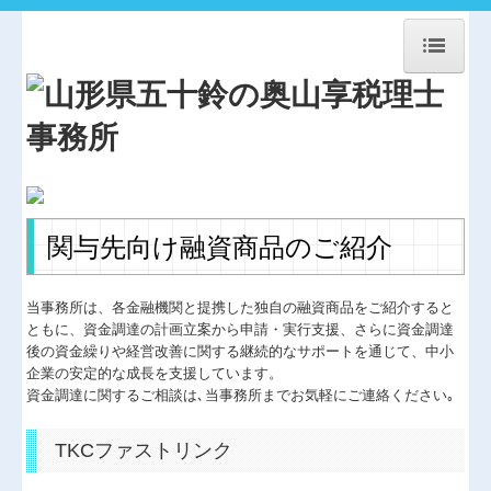
HOME
事務所紹介
経営理念
交通案内
関与先向け融資商品のご紹介
関連事業案内
当事務所は、各金融機関と提携した独自の融資商品をご紹介すると
お問合せ
ともに、資金調達の計画立案から申請・実行支援、さらに資金調達
後の資金繰りや経営改善に関する継続的なサポートを通じて、中小
法人・個人顧問
企業の安定的な成長を支援しています。
資金調達に関するご相談は､当事務所までお気軽にご連絡ください｡
相続贈与・事業承継
協同組合経営
TKCファストリンク
農業経営