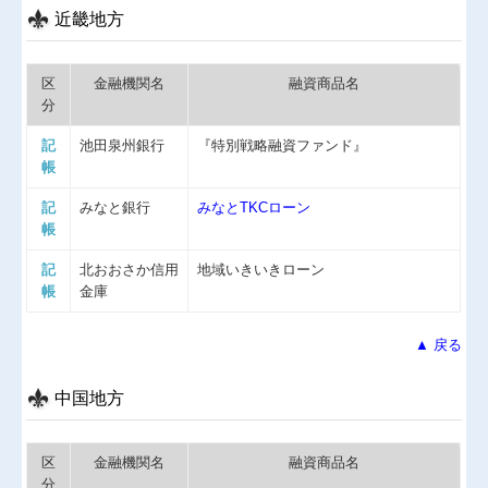
近畿地方
区
金融機関名
融資商品名
分
記
池田泉州銀行
『特別戦略融資ファンド』
帳
記
みなと銀行
みなとTKCローン
帳
記
北おおさか信用
地域いきいきローン
帳
金庫
▲ 戻る
中国地方
区
金融機関名
融資商品名
分