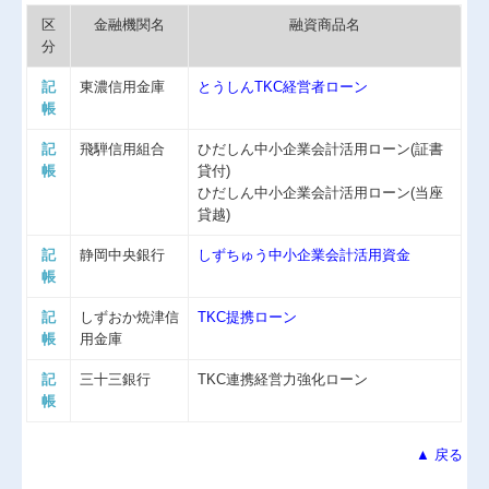
区
金融機関名
融資商品名
分
記
東濃信用金庫
とうしんTKC経営者ローン
帳
記
飛騨信用組合
ひだしん中小企業会計活用ローン(証書
帳
貸付)
ひだしん中小企業会計活用ローン(当座
貸越)
記
静岡中央銀行
しずちゅう中小企業会計活用資金
帳
記
しずおか焼津信
TKC提携ローン
帳
用金庫
記
三十三銀行
TKC連携経営力強化ローン
帳
▲ 戻る