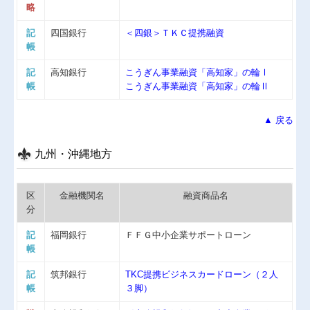
略
記
四国銀行
＜四銀＞ＴＫＣ提携融資
帳
記
高知銀行
こうぎん事業融資「高知家」の輪Ⅰ
帳
こうぎん事業融資「高知家」の輪Ⅱ
▲ 戻る
九州・沖縄地方
区
金融機関名
融資商品名
分
記
福岡銀行
ＦＦＧ中小企業サポートローン
帳
記
筑邦銀行
TKC提携ビジネスカードローン（２人
帳
３脚）