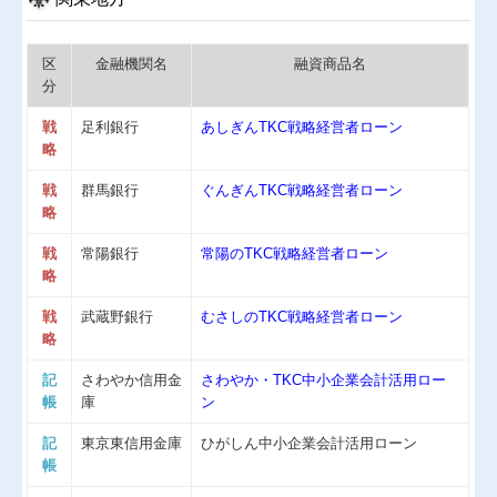
区
金融機関名
融資商品名
分
戦
足利銀行
あしぎんTKC戦略経営者ローン
略
戦
群馬銀行
ぐんぎんTKC戦略経営者ローン
略
戦
常陽銀行
常陽のTKC戦略経営者ローン
略
戦
武蔵野銀行
むさしのTKC戦略経営者ローン
略
記
さわやか信用金
さわやか・TKC中小企業会計活用ロー
帳
庫
ン
記
東京東信用金庫
ひがしん中小企業会計活用ローン
帳