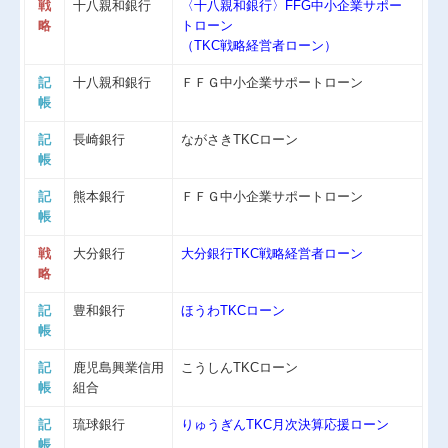
戦
十八親和銀行
〈十八親和銀行〉FFG中小企業サポー
略
トローン
（TKC戦略経営者ローン）
記
十八親和銀行
ＦＦＧ中小企業サポートローン
帳
記
長崎銀行
ながさきTKCローン
帳
記
熊本銀行
ＦＦＧ中小企業サポートローン
帳
戦
大分銀行
大分銀行TKC戦略経営者ローン
略
記
豊和銀行
ほうわTKCローン
帳
記
鹿児島興業信用
こうしんTKCローン
帳
組合
記
琉球銀行
りゅうぎんTKC月次決算応援ローン
帳