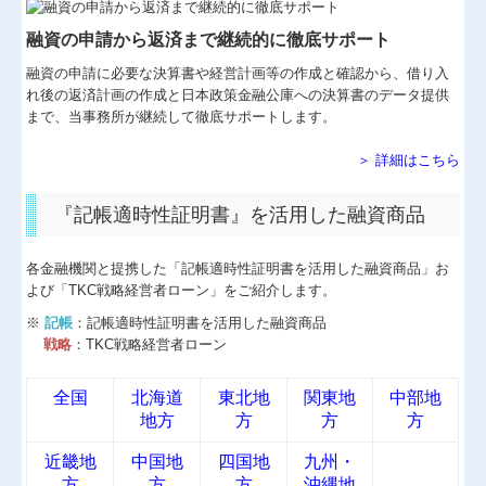
経営革新等支援機関とは
融資の申請から返済まで継続的に徹底サポート
融資の申請に必要な決算書や経営計画等の作成と確認から、借り入
経営者の四季
れ後の返済計画の作成と日本政策金融公庫への決算書のデータ提供
まで、当事務所が継続して徹底サポートします。
国の共済制度活用コーナー
＞ 詳細はこちら
小規模企業共済制度
中小企業倒産防止共済制度
『記帳適時性証明書』を活用した融資商品
中小企業退職金共済制度
各金融機関と提携した「記帳適時性証明書を活用した融資商品」お
よび「TKC戦略経営者ローン」をご紹介します。
※
記帳
：記帳適時性証明書を活用した融資商品
戦略
：TKC戦略経営者ローン
全国
北海道
東北地
関東地
中部地
地方
方
方
方
近畿地
中国地
四国地
九州・
方
方
方
沖縄地