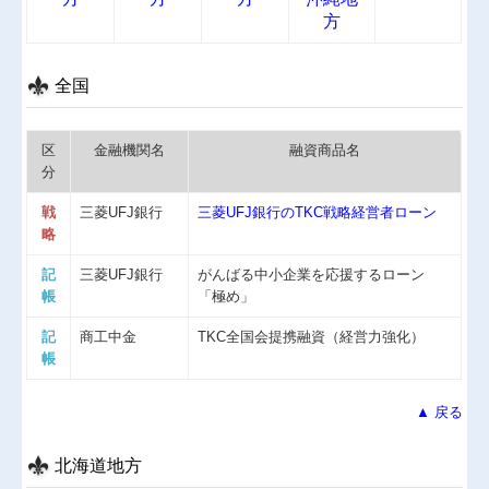
方
全国
区
金融機関名
融資商品名
分
戦
三菱UFJ銀行
三菱UFJ銀行のTKC戦略経営者ローン
略
記
三菱UFJ銀行
がんばる中小企業を応援するローン
帳
「極め」
記
商工中金
TKC全国会提携融資（経営力強化）
帳
▲ 戻る
北海道地方