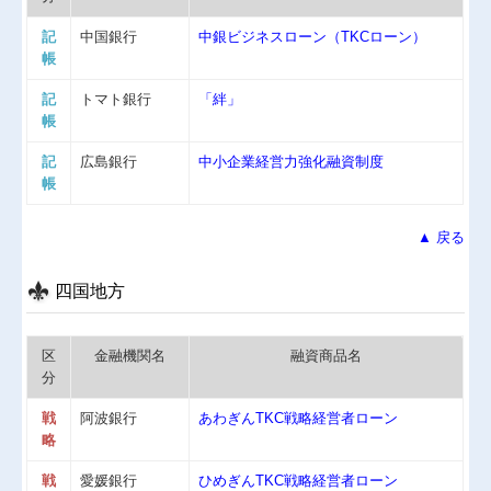
記
中国銀行
中銀ビジネスローン（TKCローン）
帳
記
トマト銀行
「絆」
帳
記
広島銀行
中小企業経営力強化融資制度
帳
▲ 戻る
四国地方
区
金融機関名
融資商品名
分
戦
阿波銀行
あわぎんTKC戦略経営者ローン
略
戦
愛媛銀行
ひめぎんTKC戦略経営者ローン