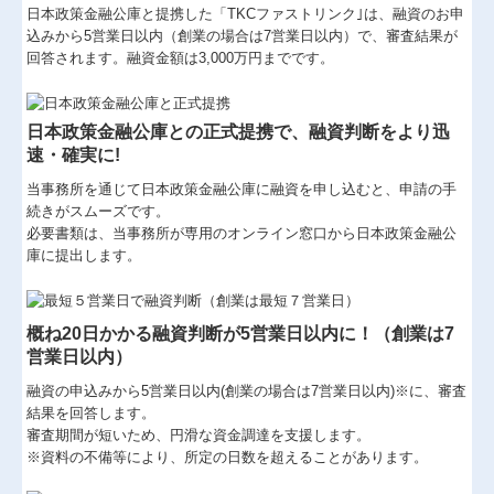
日本政策金融公庫と提携した「TKCファストリンク｣は、融資のお申
込みから5営業日以内（創業の場合は7営業日以内）で、審査結果が
医療(介護・福祉)
回答されます。融資金額は3,000万円までです。
確定申告支援
経営計画支援
日本政策金融公庫との正式提携
で、融資判断をより迅
速・確実に!
社会福祉法人・公益法人
当事務所を通じて
日本政策金融公庫に融資を申し込むと、申請の手
続きがスムーズです。
資産運用
必要書類は、当事務所が専用のオンライン窓口から日本政策金融公
庫に提出します。
IT事業
個人情報保護方針
概ね20日かかる融資判断が5営業日以内に！（創業は7
セミナー案内
営業日以内）
融資の申込みから5営業日以内(創業の場合は7営業日以内)※に、審査
採用情報
結果を回答します。
審査期間が短いため、円滑な資金調達を支援します。
経営者お役立ち情報
※資料の不備等により、所定の日数を超えることがあります。
TKCシステムQ&A