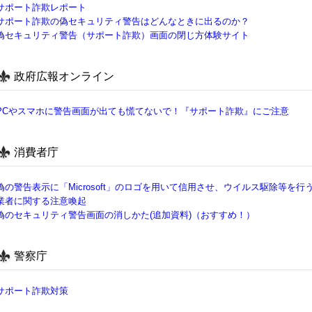
サポート詐欺レポート
サポート詐欺の偽セキュリティ警告はどんなときに出るのか？
偽セキュリティ警告（サポート詐欺）画面の閉じ方体験サイト
政府広報オンライン
PCやスマホに警告画面が出ても慌てないで！『サポート詐欺』にご注意
消費者庁
偽の警告表示に「Microsoft」のロゴを用いて信用させ、ウイルス駆除等を
業者に関する注意喚起
偽のセキュリティ警告画面の消しかた(追加資料)（おすすめ！）
警察庁
サポート詐欺対策