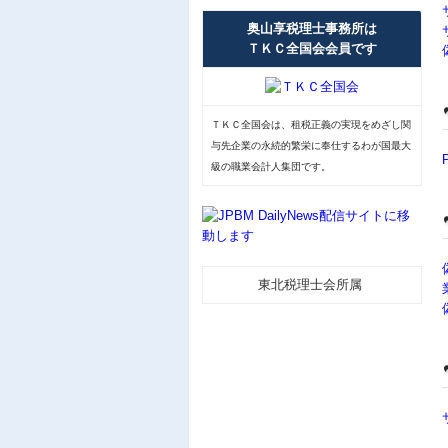
奥山享税理士事務所は
ＴＫＣ全国会会員です
ＴＫＣ全国会は、租税正義の実現をめざし関
与先企業の永続的繁栄に奉仕するわが国最大
級の職業会計人集団です。
東北税理士会所属