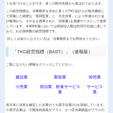
トを見つけることができ、多くの関与先様から喜ばれております。
医療(介護・福祉)
この経営指標は、当事務所を含めた多くのTKC会計人が毎月継続し
て実施した綿密な「巡回監査」と「月次決算」により作成された会
確定申告支援
計帳簿から、そのまま誘導された「決算書｣を基礎データとして使用
しています。令和8年版においては収録法人数は約26万社超に達して
経営計画支援
おり、わが国有数の経営指標です。
詳しくお知りになりたい方は、当事務所までお問合せください。
社会福祉法人・公益法人
資産運用
「TKC経営指標（BAST）」（速報版）
IT事業
ご覧になりたい業種をクリックしてください。
個人情報保護方針
建設業
製造業
卸売業
セミナー案内
小売業
宿泊業、飲食サービス
サービス
採用情報
業
業
経営者お役立ち情報
前月末に決算を確定した企業のうち黒字企業(※)を収録しています。
※黒字企業は、①期末純資産がプラス、かつ②当期損益がプラスの
TKCシステムQ&A