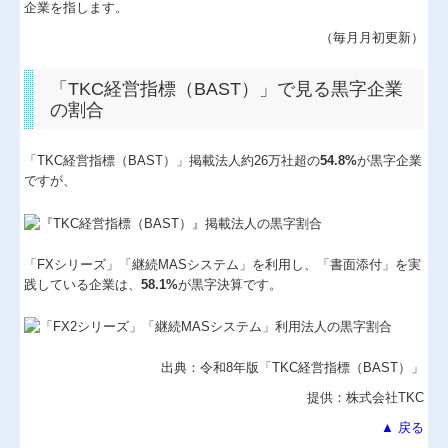
企業を指します。
経営革新等支援機関とは
（毎月月初更新）
経営者の四季
「TKC経営指標（BAST）」で見る黒字企業
の割合
国の共済制度活用コーナー
小規模企業共済制度
「TKC経営指標（BAST）」掲載法人約26万社超の
54.8%
が黒字企業
ですが、
中小企業倒産防止共済制度
中小企業退職金共済制度
「FXシリーズ」「継続MASシステム」を利用し、「書面添付」を実
践している企業は、
58.1%
が黒字決算です。
出典：令和8年版「TKC経営指標
（BAST）」
提供：株式会社TKC
▲ 戻る