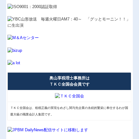
奥山享税理士事務所は
ＴＫＣ全国会会員です
ＴＫＣ全国会は、租税正義の実現をめざし関与先企業の永続的繁栄に奉仕するわが国
最大級の職業会計人集団です。