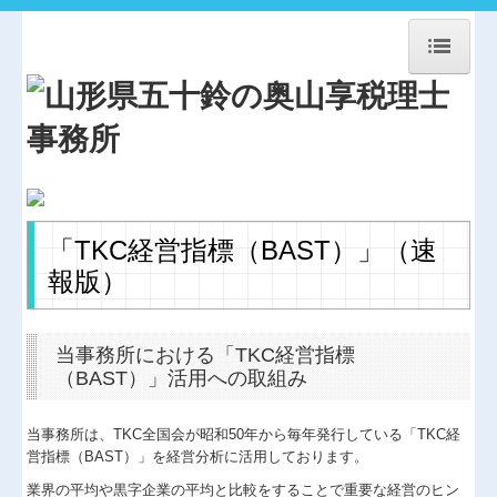
HOME
事務所紹介
経営理念
交通案内
「TKC経営指標（BAST）」
（速
関連事業案内
報版）
お問合せ
当事務所における「TKC経営指標
法人・個人顧問
（BAST）」活用への取組み
相続贈与・事業承継
当事務所は、TKC全国会が昭和50年から毎年発行している「TKC経
協同組合経営
営指標（BAST）」を経営分析に活用しております。
業界の平均や黒字企業の平均と比較をすることで重要な経営のヒン
農業経営