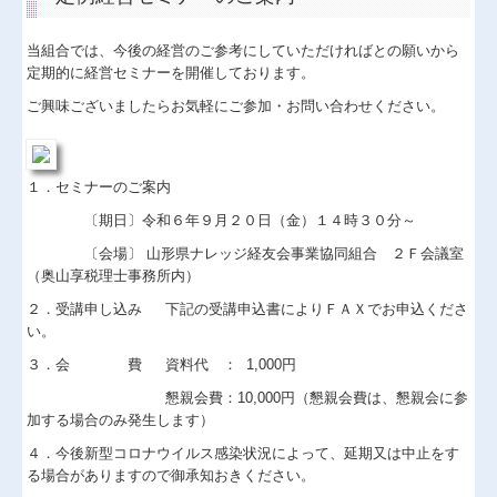
当組合では、今後の経営のご参考にしていただければとの願いから
定期的に経営セミナーを開催しております。
ご興味ございましたらお気軽にご参加・お問い合わせください。
１．セミナーのご案内
〔期日〕令和６年９月２０日（金）１４時３０分～
〔会場〕 山形県ナレッジ経友会事業協同組合 ２Ｆ会議室
（奥山享税理士事務所内）
２．受講申し込み 下記の受講申込書によりＦＡＸでお申込くださ
い。
３．会 費 資料代 ： 1,000円
懇親会費：10,000円（懇親会費は、懇親会に参
加する場合のみ発生します）
４．今後新型コロナウイルス感染状況によって、延期又は中止をす
る場合がありますので御承知おきください。