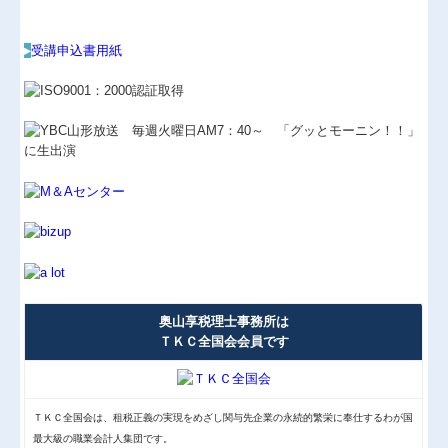
▸
受講申込書用紙
奥山享税理士事務所は
ＴＫＣ全国会会員です
ＴＫＣ全国会は、租税正義の実現をめざし関与先企業の永続的繁栄に奉仕するわが国
最大級の職業会計人集団です。