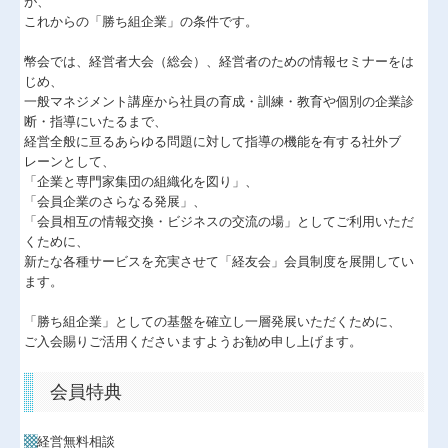
が、
これからの「勝ち組企業」の条件です。
医療(介護・福祉)
幣会では、経営者大会（総会）、経営者のための情報セミナーをは
確定申告支援
じめ、
一般マネジメント講座から社員の育成・訓練・教育や個別の企業診
経営計画支援
断・指導にいたるまで、
経営全般に亘るあらゆる問題に対して指導の機能を有する社外ブ
社会福祉法人・公益法人
レーンとして、
「企業と専門家集団の組織化を図り」、
資産運用
「会員企業のさらなる発展」、
「会員相互の情報交換・ビジネスの交流の場」としてご利用いただ
IT事業
くために、
新たな各種サービスを充実させて「経友会」会員制度を展開してい
個人情報保護方針
ます。
セミナー案内
「勝ち組企業」としての基盤を確立し一層発展いただくために、
ご入会賜りご活用くださいますようお勧め申し上げます。
採用情報
会員特典
経営者お役立ち情報
TKCシステムQ&A
▩
経営無料相談