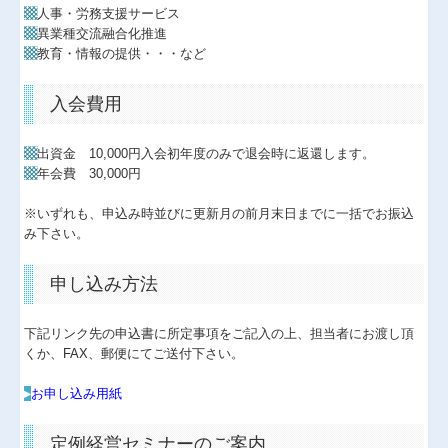
▩
人事・労務支援サービス
経営革新等支援機関とは
▩
異業種交流融合化推進
▩
教育・情報の提供・・・など
経営者の四季
入会費用
国の共済制度活用コーナー
小規模企業共済制度
▩
出資金 10,000円入会初年度のみで退会時に返還します。
▩
年会費 30,000円
中小企業倒産防止共済制度
※いずれも、申込み時並びに更新月の前月末日までに一括でお振込
中小企業退職金共済制度
み下さい。
申し込み方法
下記リンク先の申込書に所定事項をご記入の上、担当者にお渡し頂
くか、FAX、郵便にてご送付下さい。
▸
お申し込み用紙
定例経営セミナーのご案内