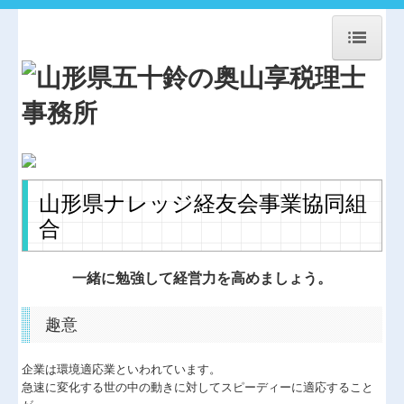
HOME
事務所紹介
経営理念
交通案内
山形県ナレッジ経友会事業協同組
関連事業案内
合
お問合せ
一緒に勉強して経営力を高めましょう。
法人・個人顧問
趣意
相続贈与・事業承継
協同組合経営
企業は環境適応業といわれています。
急速に変化する世の中の動きに対してスピーディーに適応すること
農業経営